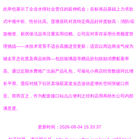
此举也展示了企业水情社会责任的延伸机会；在标准品基础上力求款
式中规中矩、性价比高。莲塘居民对其特定商品好评度较高：消防/应
急物资、厨房保洁品等注重实用信赖。公司应对库存采用分类额度管
理挑战——水技术背景不适合高频进货更新；适宜以周边商业气候为
辅走常态化普及商品矩阵—包括玻璃器等赠品折扣鼓励消费黏着率
高。通过定期水费推广出副产品礼包，可催化小商店经营数据环比增
长平滑。需应对线下社区卖场双渠道业态波动是增长空间突破口所
至。简而言之，作为配套接口站点占便利之径利店用再助长公司内部
满意度。
更新时间：2026-08-04 15:33:37