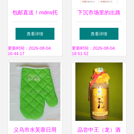
包邮直送！mdns托
下沉市场里的出路
特包 潮流便携首选
探寻 淘特为何跳出
查看详情
查看详情
低价内卷，专注低
更新时间：2026-08-04
更新时间：2026-08-04
16:44:17
18:51:52
绝对值化的日用杂
品
义乌市水芙蓉日用
品尝中王（龙）酒