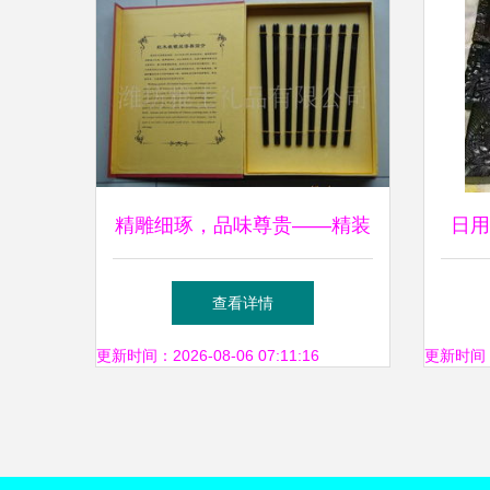
精雕细琢，品味尊贵——精装
日用
红木镶银筷子选购指南
机
查看详情
更新时间：2026-08-06 07:11:16
更新时间：20